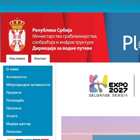
select t.id_strane,t.slug from t_strane t inner join t_strane d on t.par = d.id_strane 
Насловна
Контакт
О нама
Активности
Међународне активности
Пројекти
Пловидба
Прописи
Услуге
Медија центар
Линкови