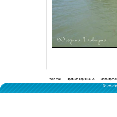
Web mail
Правила коришћења
Мапа презен
Дирекциј