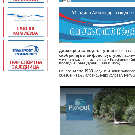
Дирекција за водне путеве
је орган уп
саобраћаја и инфраструктуре
. Надлеж
унутрашњих водних путева у Републици Ср
пловидбе (реке Дунав, Сава и Тиса).
Основани смо
1963.
године и наши запосле
обезбеђивању пловидбених услова у Репуб