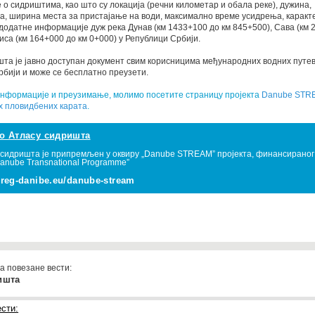
о сидриштима, као што су локација (речни километар и обала реке), дужина,
а, ширина места за пристајање на води, максимално време усидрења, каракт
 додатне информације дуж река Дунав (км 1433+100 до км 845+500), Сава (км 
Тиса (км 164+000 до км 0+000) у Републици Србији.
та је јавно доступан документ свим корисницима међународних водних путев
бији и може се бесплатно преузети.
информације и преузимање, молимо посетите страницу пројекта
Danube STR
х пловидбених карата
.
о Атласу сидришта
 сидришта је припремљен у оквиру „Danube STREAM” пројекта, финансираног
 Danube Transnational Programme”
reg-danibe.eu/danube-stream
а повезане вести:
ишта
сти: