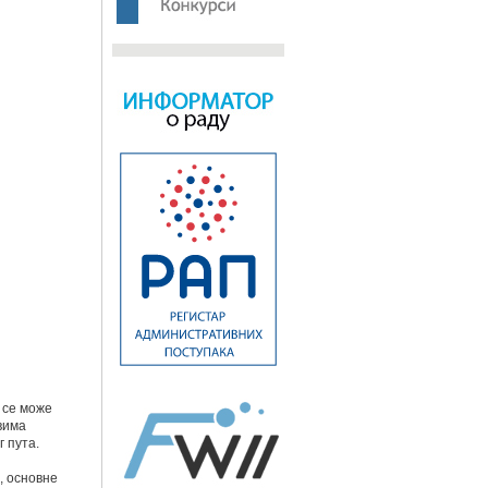
 се може
вима
 пута.
, основне