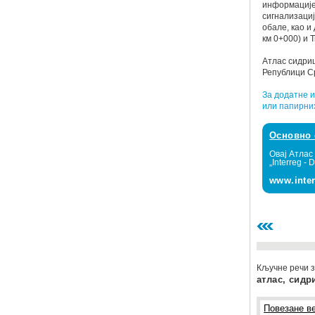
информације 
сигнализациј
обале, као и
км 0+000) и 
Атлас сидриш
Републици Ср
За додатне 
или
папирни
Основно 
Овај Атлас
„Interreg -
www.inter
Кључне речи з
атлас, сидр
Повезане ве