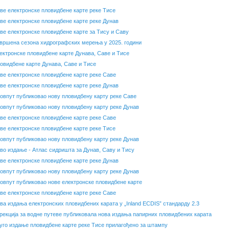
ве електронске пловидбене карте реке Тисе
ве електронске пловидбене карте реке Дунав
ве електронске пловидбене карте за Тису и Саву
вршена сезона хидрографских мерења у 2025. години
ектронске пловидбене карте Дунава, Саве и Тисе
овидбене карте Дунава, Саве и Тисе
ве електронске пловидбене карте реке Саве
ве електронске пловидбене карте реке Дунав
овпут публиковао нову пловидбену карту реке Саве
овпут публиковао нову пловидбену карту реке Дунав
ве електронске пловидбене карте реке Саве
ве електронске пловидбене карте реке Тисе
овпут публиковао нову пловидбену карту реке Дунав
во издање - Атлас сидришта за Дунав, Саву и Тису
ве електронске пловидбене карте реке Дунав
овпут публиковао нову пловидбену карту реке Дунав
овпут публиковао нове електронске пловидбене карте
ве електронске пловидбене карте реке Саве
ва издања електронских пловидбених карата у „Inland ECDIS” стандарду 2.3
рекција за водне путеве публиковала нова издања папирних пловидбених карата
уго издање пловидбене карте реке Тисе прилагођено за штампу