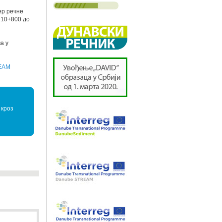
ер речне
210+800 до
а у
EAM
 кроз