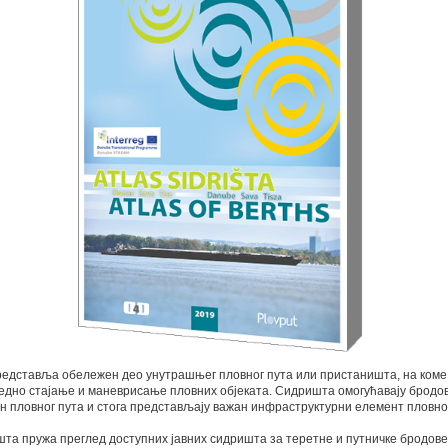
едставља обележен део унутрашњег пловног пута или пристаништа, на коме
едно стајање и маневрисање пловних објеката. Сидришта омогућавају бродо
н пловног пута и стога представљају важан инфраструктурни елемент пловног
та пружа преглед доступних јавних сидришта за теретне и путничке бродове