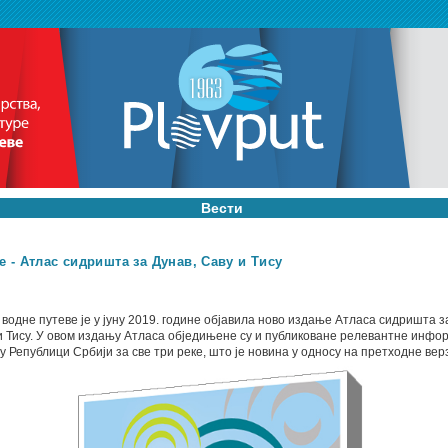
Вести
 - Атлас сидришта за Дунав, Саву и Тису
 водне путеве је у јуну 2019. године објавила ново издање Атласа сидришта з
и Тису. У овом издању Атласа обједињене су и публиковане релевантне инфо
 Републици Србији за све три реке, што је новина у односу на претходне верз