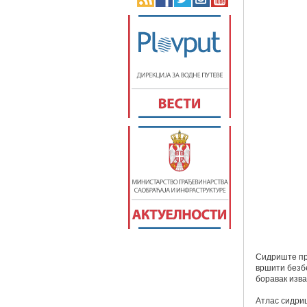
Сидриште пр
вршити безб
боравак изва
Атлас сидриш