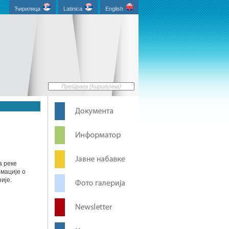
Ћирилица
Latinica
English
а реке
рмације о
ије.