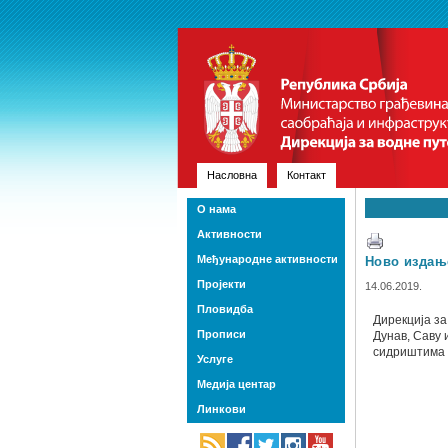
Насловна
Контакт
О нама
Активности
Међународне активности
Ново издање
Пројекти
14.06.2019.
Пловидба
Дирекција за
Прописи
Дунав, Саву 
сидриштима у
Услуге
Медија центар
Линкови