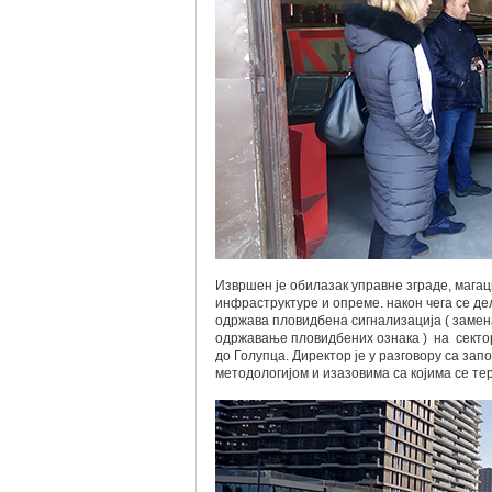
Извршен је обилазак управне зграде, мага
инфраструктуре и опреме. након чега се дел
одржава пловидбена сигнализација ( замен
одржавање пловидбених ознака ) на сектор
до Голупца. Директор је у разговору са з
методологијом и изазовима са којима се те