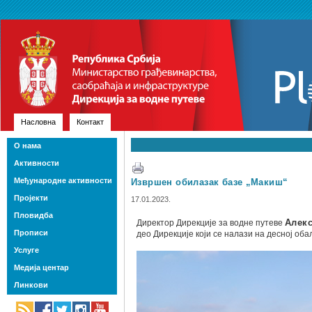
Насловна
Контакт
О нама
Активности
Међународне активности
Извршен обилазак базе „Макиш“
Пројекти
17.01.2023.
Пловидба
Директор Дирекције за водне путеве
Алек
Прописи
део Дирекције који се налази на десној об
Услуге
Медија центар
Линкови