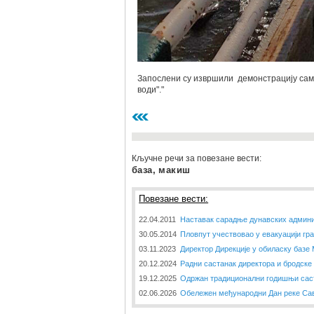
Запослени су извршили демонстрацију само
води"."
Кључне речи за повезане вести:
база, макиш
Повезане вести:
22.04.2011
Наставак сарадње дунавских админи
30.05.2014
Пловпут учествовао у евакуацији г
03.11.2023
Директор Дирекције у обиласку базе
20.12.2024
Радни састанак директора и бродске
19.12.2025
Одржан традиционални годишњи сас
02.06.2026
Обележен међународни Дан реке Са