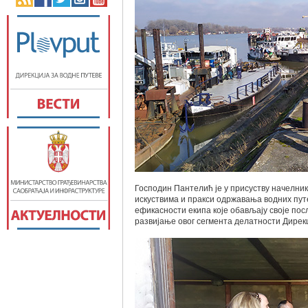
Господин Пантелић је у присуству начелн
искуствима и пракси одржавања водних пу
ефикасности екипа које обављају своје пос
развијање овог сегмента делатности Дирекц