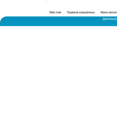
Web mail
Правила коришћења
Мапа презен
Дирекциј