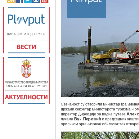
Свечаност су отворили министар грађевина
држани секретар министарста туризма и 
директор Дирекције за водне путеве
Алекс
лукама
Вук Перовић
и председник општи
приликом организован обилазак тек отворе