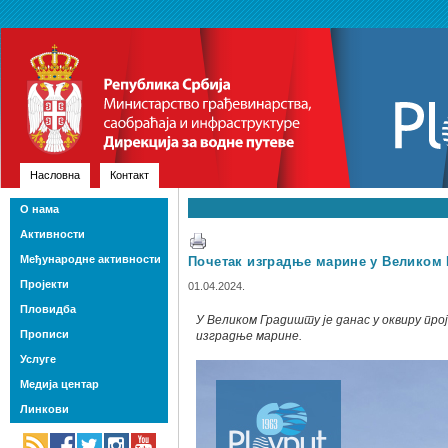
Насловна
Контакт
О нама
Активности
Међународне активности
Почетак изградње марине у Великом
Пројекти
01.04.2024.
Пловидба
У Великом Градишту је данас у оквиру про
Прописи
изградње марине.
Услуге
Медија центар
Линкови