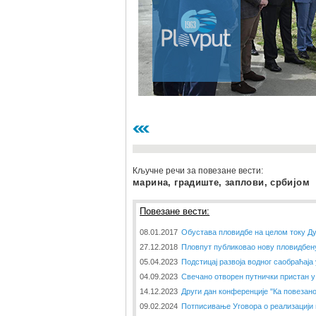
Кључне речи за повезане вести:
марина, градиште, заплови, србијом
Повезане вести:
08.01.2017
Обустава пловидбе на целом току Д
27.12.2018
Пловпут публиковао нову пловидбену
05.04.2023
Подстицај развоја водног саобраћаја
04.09.2023
Свечано отворен путнички пристан 
14.12.2023
Други дан конференције "Ка повезан
09.02.2024
Потписивање Уговора о реализацији