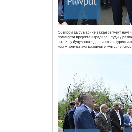
Обзиром да су марине важан сегмент наутич
поменутог пројекта израдила Студију разв
што ће у будућности допринети и туристич
која у понуди има различите културне, спор