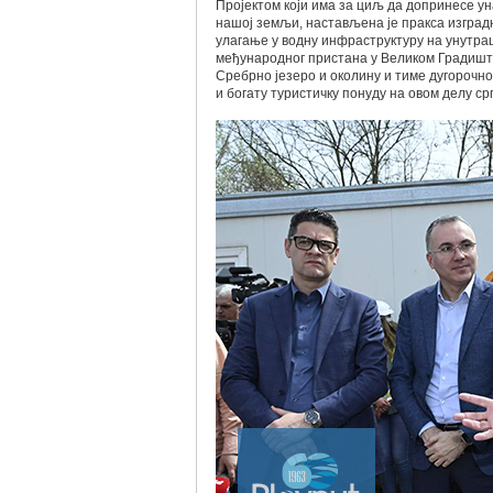
Пројектом који има за циљ да допринесе ун
нашој земљи, настављена je пракса изгра
улагање у водну инфраструктуру на унутр
међународног пристана у Великом Градишт
Сребрно језеро и околину и тиме дугорочн
и богату туристичку понуду на овом делу с