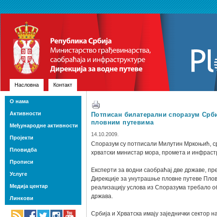
Насловна
Контакт
О нама
Активности
Потписан билатерални споразум Срб
пловним путевима
Међународне активности
14.10.2009.
Пројекти
Споразум су потписали Милутин Мркоњић, с
Пловидба
хрватски министар мора, промета и инфраст
Прописи
Експерти за водни саобраћај две државе, пре
Услуге
Дирекције за унутрашње пловне путеве Пловп
Медија центар
реализацију услова из Споразума требало о
држава.
Линкови
Србија и Хрватска имају заједнички сектор 