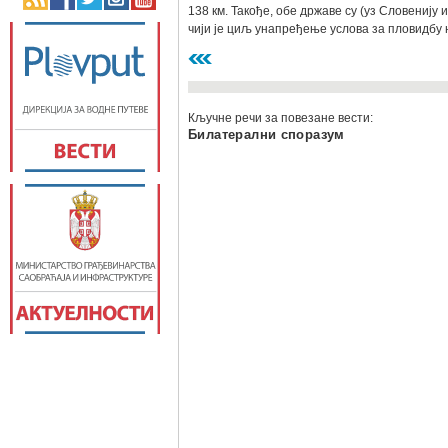
138 км. Такође, обе државе су (уз Словенију
чији је циљ унапређење услова за пловидбу
Кључне речи за повезане вести:
Билатерални споразум