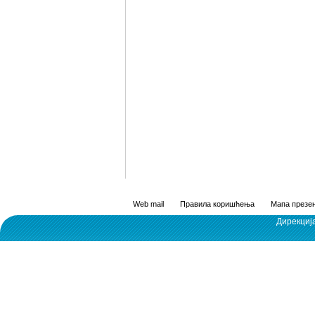
Web mail
Правила коришћења
Мапа презен
Дирекциј