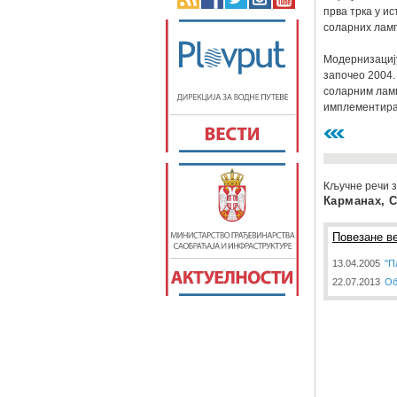
прва трка у и
соларних ламп
Модернизациј
започео 2004.
соларним ламп
имплементиран
Кључне речи з
Карманах, 
Повезане ве
13.04.2005
"П
22.07.2013
Об