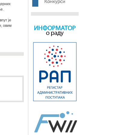
дерних
е.
пут је
е, овим