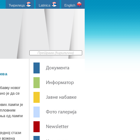
Ћирилица
Latinica
English
тева
бавку новог
но је да се
ових лампи је
 пловним
ања од лампи
једној стази
ће вожена