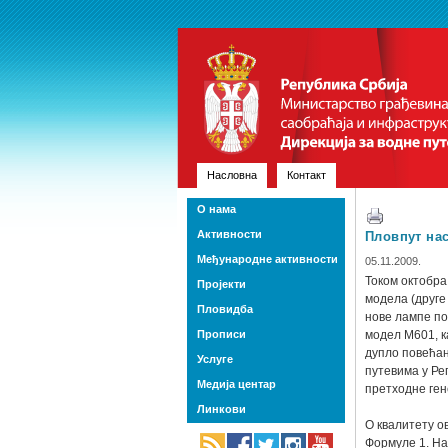
Насловна
Контакт
О нама
Активности
Пловпут на
Међународне активности
05.11.2009.
Током октобра
Пројекти
модела (друге
Пловидба
нове лампе по
Прописи
модел М601, к
дупло повећан
Услуге
путевима у Ре
Медија центар
претходне ген
Линкови
О квалитету о
Формуле 1. Наи