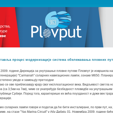
ставља процес модернизације система обележавања пловних пу
 2009. године Дирекција за унутрашње пловне путеве Пловпут је извршила на
 генерације) "Carmanah" соларних навигационих лампи, ознаке М650. Планира
степено уводе и замењују претходни
ако се ове приблизавају крају свог експлоатационог века. Видљивост светла н
а (са 3,5км на 7км), чиме се унапређује безбедност пловидбе на унутрашњим
публици Србији. Поред тога, карактерише их већа поузданост и дужи век трај
ерације.
вих соларних лампи говори и податак да ће бити инсталиране, по први пут, на 
ме, на стази "Yas Marina Circuit" у Абу Дабију, 01. Новембра 2009. године би