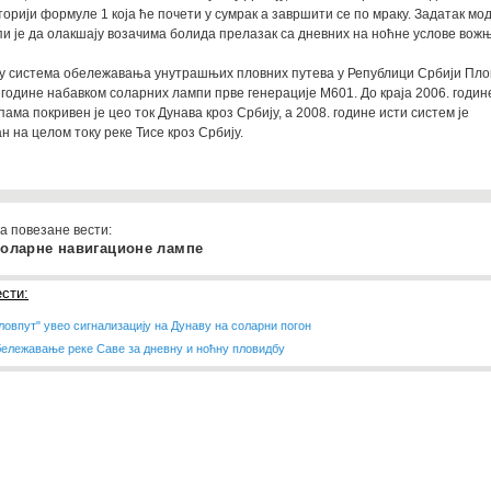
сторији формуле 1 која ће почети у сумрак а завршити се по мраку. Задатак мо
и је да олакшају возачима болида прелазак са дневних на ноћне услове вожњ
у система обележавања унутрашњих пловних путева у Републици Србији Плов
 године набавком соларних лампи прве генерације М601. До краја 2006. годин
ама покривен је цео ток Дунава кроз Србију, а 2008. године исти систем је
 на целом току реке Тисе кроз Србију.
а повезане вести:
Соларне навигационе лампе
сти:
ловпут" увео сигнализацију на Дунаву на соларни погон
ележавање реке Саве за дневну и ноћну пловидбу