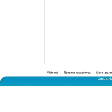
Web mail
Правила коришћења
Мапа презен
Дирекциј