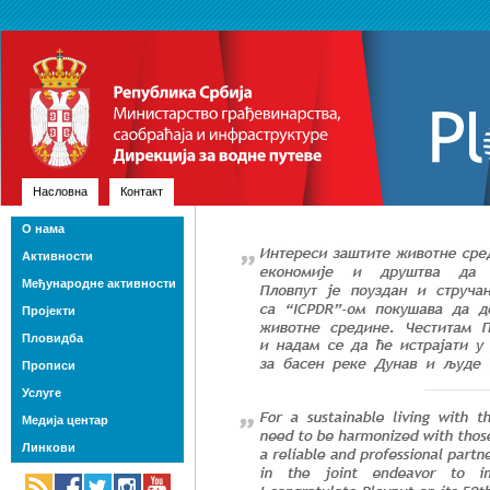
Насловна
Контакт
О нама
Активности
Међународне активности
Пројекти
Пловидба
Прописи
Услуге
Медија центар
Линкови