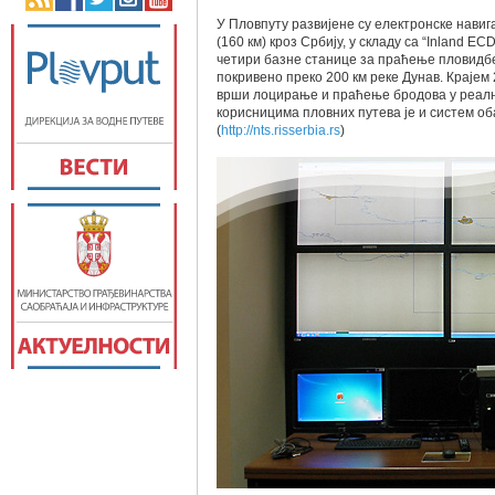
У Пловпуту развијене су електронске навига
(160 км) кроз Србију, у складу са “Inland 
четири базне станице за праћење пловидбе
покривено преко 200 км реке Дунав. Крајем 
врши лоцирање и праћење бродова у реално
корисницима пловних путева је и систем об
(
http://nts.risserbia
.rs
)