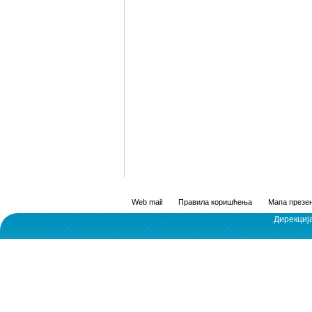
Web mail
Правила коришћења
Мапа презен
Дирекциј