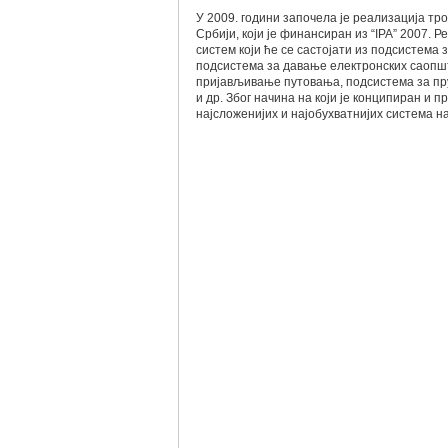
У 2009. години започела је реализација т
Србији, који је финансиран из “IPA” 2007.
систем који ће се састојати из подсистема
подсистема за давање електронских саопш
пријављивање путовања, подсистема за пру
и др. Због начина на који је конципиран и 
најсложенијих и најобухватнијих система н