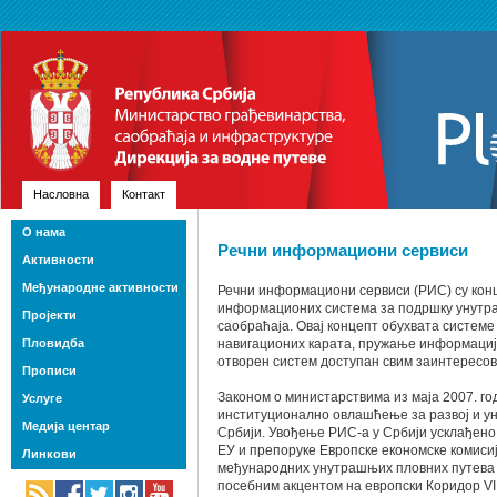
Насловна
Контакт
О нама
Речни информациони сервиси
Активности
Међународне активности
Речни информациони сервиси (РИС) су кон
информационих система за подршку унутра
Пројекти
саобраћаја. Овај концепт обухвата систем
Пловидба
навигационих карата, пружање информација 
отворен систем доступан свим заинтересо
Прописи
Законом о министарствима из маја 2007. го
Услуге
институционално овлашћење за развој и у
Медија центар
Србији. Увођење РИС-а у Србији усклађено
ЕУ и препоруке Европске економске комисиј
Линкови
међународних унутрашњих пловних путева 
посебним акцентом на европски Коридор VII