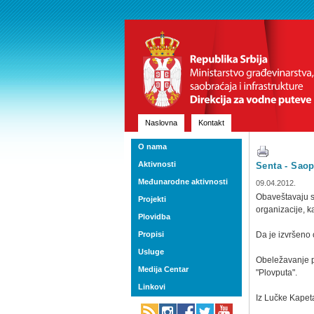
Naslovna
Kontakt
O nama
Aktivnosti
Senta - Saop
Međunarodne aktivnosti
09.04.2012.
Obaveštavaju se
Projekti
organizacije, k
Plovidba
Propisi
Da je izvršeno
Usluge
Obeležavanje p
Medija Centar
"Plovputa".
Linkovi
Iz Lučke Kapet