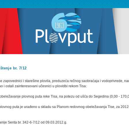
štenje br. 7/12
 zapovednici i starešine plovila, preduzeća rečnog saobraćaja i vodoprivrede, nad
ao i ostali zainteresovani učesnici u plovidbi rekom Tisa:
 obeležavanje plovnog puta reke Tisa, na potezu od ušća do Segedina (0,00 - 170,0
lovnog puta je urađeno u skladu sa Planom redovnog obeležavanja Tise, za 2012.
anije Senta br. 342-6-7/12 od 09.03.2012.g.