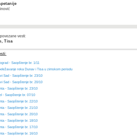
petanije
inović
 povezane vesti:
, Tisa
sti:
ograd - Saopštenje br. 1/11
eležavanje reka Dunav i Tisa u zimskom periodu
vi Sad - Saopštenje br. 23/10
vi Sad - Saopštenje br. 20/10
nta - Saopštenje br. 23/10
el - Saopštenje br. 07/10
nta - Saopštenje br. 22/10
nta - Saopštenje br. 21/10
nta - Saopštenje br. 20/10
nta - Saopštenje br. 18/10
nta - Saopštenje br. 17/10
nta - Saopštenje br. 16/10