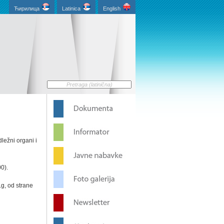
Ћирилица
Latinica
English
ležni organi i
0).
g, od strane