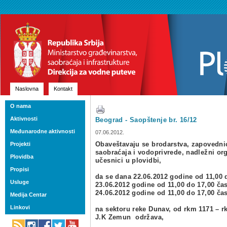
Naslovna
Kontakt
O nama
Aktivnosti
Beograd - Saopštenje br. 16/12
Međunarodne aktivnosti
07.06.2012.
Projekti
Obaveštavaju se brodarstva, zapovednic
saobraćaja i vodoprivrede, nadležni orga
Plovidba
učesnici u plovidbi,
Propisi
da se dana 22.06.2012 godine od 11,00 
Usluge
23.06.2012 godine od 11,00 do 17,00 ča
24.06.2012 godine od 11,00 do 17,00 ča
Medija Centar
Linkovi
na sektoru reke Dunav, od rkm 1171 – r
J.K Zemun održava,