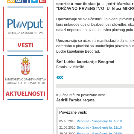
sportska manifestacija – jedriličarska 
"DRŽAVNO PRVENSTVO U klasi MIKR
Upozoravaju se svi učesnici u plovidbi plovnim
kurs prilagode opštoj bezbednosti plovidbe, obz
nalazi neposredno uz desnu ivicu plovnog puta
Upozoravaju se učesnici manifestacije da se tok
odredaba o plovidbi na unutrašnjim plovnim put
Lučke kapetanije Beograd.
Šef Lučke kapetanije Beograd
Branislav Milešić
Ključne reči za povezane vesti:
Jedriličarska regata
Povezane vesti:
05.10.2010
Beograd - Saopštenje br. 16/10
21.06.2010
Beograd - Saopštenje br. 12/10
29.05.2009
Beograd - Saopštenje br. 06/09