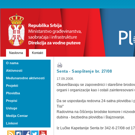
Naslovna
Kontakt
O nama
Aktivnosti
Senta - Saopštenje br. 27/08
Međunarodne aktivnosti
17.09.2008.
Obaveštavaju se zapovednici i starešine brodov
Projekti
organi i organizacije kao i ostali zainteresovani
Plovidba
Propisi
Da se uspostavlja redovna 24-satna plovidba i 
Tisi"
Usluge
Radovima na čišćenju brodske komore i nizvod
Medija Centar
dubina - bezbedna plovidba i šlajzovanje.
Linkovi
Iz Lučke Kapetanije Senta br 342-6-27/08 od 17