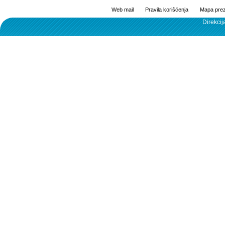
Web mail
Pravila korišćenja
Mapa prez
Direkcij