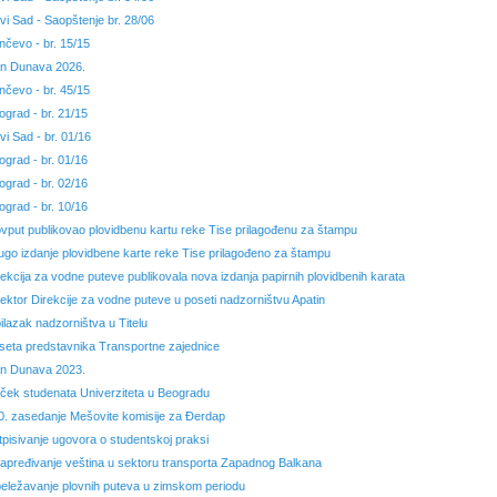
vi Sad - Saopštenje br. 28/06
nčevo - br. 15/15
n Dunava 2026.
nčevo - br. 45/15
ograd - br. 21/15
vi Sad - br. 01/16
ograd - br. 01/16
ograd - br. 02/16
ograd - br. 10/16
ovput publikovao plovidbenu kartu reke Tise prilagođenu za štampu
ugo izdanje plovidbene karte reke Tise prilagođeno za štampu
rekcija za vodne puteve publikovala nova izdanja papirnih plovidbenih karata
rektor Direkcije za vodne puteve u poseti nadzorništvu Apatin
ilazak nadzorništva u Titelu
seta predstavnika Transportne zajednice
n Dunava 2023.
ček studenata Univerziteta u Beogradu
0. zasedanje Mešovite komisije za Đerdap
tpisivanje ugovora o studentskoj praksi
apređivanje veština u sektoru transporta Zapadnog Balkana
eležavanje plovnih puteva u zimskom periodu