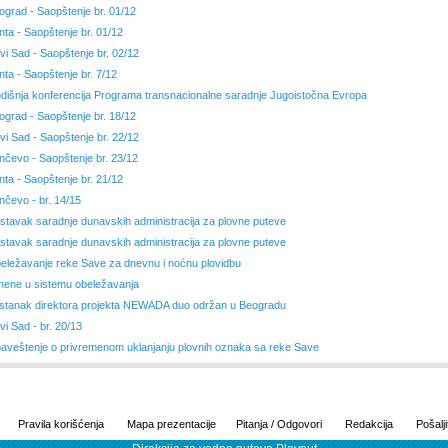
ograd - Saopštenje br. 01/12
nta - Saopštenje br. 01/12
vi Sad - Saopštenje br. 02/12
nta - Saopštenje br. 7/12
dišnja konferencija Programa transnacionalne saradnje Jugoistočna Evropa
ograd - Saopštenje br. 18/12
vi Sad - Saopštenje br. 22/12
nčevo - Saopštenje br. 23/12
nta - Saopštenje br. 21/12
nčevo - br. 14/15
stavak saradnje dunavskih administracija za plovne puteve
stavak saradnje dunavskih administracija za plovne puteve
eležavanje reke Save za dnevnu i noćnu plovidbu
mene u sistemu obeležavanja
stanak direktora projekta NEWADA duo održan u Beogradu
vi Sad - br. 20/13
aveštenje o privremenom uklanjanju plovnih oznaka sa reke Save
Pravila korišćenja
Mapa prezentacije
Pitanja / Odgovori
Redakcija
Pošalji