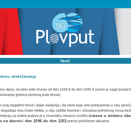
Vesti
stemu obeležavanja
dinu dana, na delu reke Dunav od rkm 1106.6 do rkm 1095.6 uočen je nagli porast 
ežavanje granica plovnog puta (bova).
 ovaj negativni trend i dalje nastavlja i da mere koje smo preduzimali u cilju spre
događaja nisu imale efekta, u cilju zaštite imovine i očuvanja potrebnog nivoa be
irekcija za vodne puteve je u novembru mesecu izvršila
izmene u sistemu obe
v na deonici rkm 1096 do rkm 1102
prema priloženim skicama.