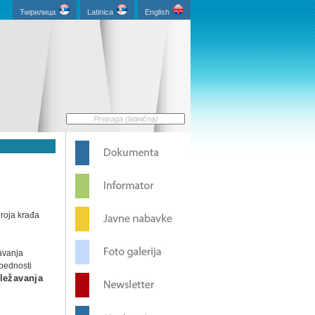
Ћирилица
Latinica
English
broja krađa
čavanja
zbednosti
ležavanja