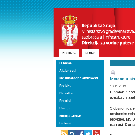
Naslovna
Kontakt
O nama
Aktivnosti
Međunarodne aktivnosti
Izmene u si
Projekti
13.11.2013.
U proteklih go
Plovidba
oznaka za obel
Propisi
Usluge
S obzirom da se
nastanaka ovih 
Medija Centar
plovidbe, MS D
Linkovi
na reci Duna