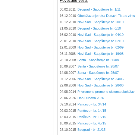
Povezane vesti:
08.02.2011
Beograd - Saopštenje br. 1/11
16.12.2010
Obeležavanje reka Dunav i Tisa u zim
10.12.2010
Novi Sad - Saopštenje br. 20/10
21.05.2010
Beograd - Saopštenje br. 6/10
16.02.2010
Novi Sad - Saopštenje br. 04/10
29.01.2010
Novi Sad - Saopštenje br. 02/10
12.01.2009
Novi Sad - Saopštenje br. 02/09
26.11.2008
Novi Sad - Saopštenje br. 19/08
28.10.2008
Senta - Saopštenje br. 30/08
18.09.2007
Senta - Saopštenje br. 28/07
14.08.2007
Senta - Saopštenje br. 25/07
07.12.2006
Novi Sad - Saopštenje br. 34/06
22.08.2006
Novi Sad - Saopštenje br. 28/06
04.08.2014
Privremene promene sistema obeležav
29.06.2026
Dan Dunava 2026.
09.10.2014
Pančevo - br. 34/14
09.03.2015
Pančevo - br. 14/15
13.03.2015
Pančevo - br. 15/15
18.09.2015
Pančevo - br. 45/15
28.10.2015
Beograd - br. 21/15