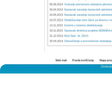
05.06.2014
Vraćanje privremeno uklonjene ploveće 
30.04.2013
Nastavak saradnje dunavskih administr
24.05.2013
Nastavak saradnje dunavskih administr
22.07.2013
Obeležavanje reke Save za dnevnu i n
13.11.2013
Izmene u sistemu obeležavanja
18.11.2013
Sastanak direktora projekta NEWADA 
31.12.2013
Novi Sad - br. 20/13
30.04.2014
Obaveštenje o privremenom uklanjanju
Web mail
Pravila korišćenja
Mapa prez
Direkcij