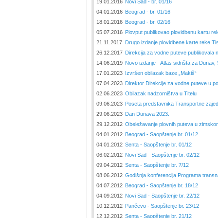
19.01.2016
Novi Sad - br. 01/16
04.01.2016
Beograd - br. 01/16
18.01.2016
Beograd - br. 02/16
05.07.2016
Plovput publikovao plovidbenu kartu re
21.11.2017
Drugo izdanje plovidbene karte reke T
26.12.2017
Direkcija za vodne puteve publikovala n
14.06.2019
Novo izdanje - Atlas sidrišta za Dunav, 
17.01.2023
Izvršen obilazak baze „Makiš“
07.04.2023
Direktor Direkcije za vodne puteve u po
02.06.2023
Obilazak nadzorništva u Titelu
09.06.2023
Poseta predstavnika Transportne zaje
29.06.2023
Dan Dunava 2023.
29.12.2012
Obeležavanje plovnih puteva u zimsko
04.01.2012
Beograd - Saopštenje br. 01/12
04.01.2012
Senta - Saopštenje br. 01/12
06.02.2012
Novi Sad - Saopštenje br. 02/12
09.04.2012
Senta - Saopštenje br. 7/12
08.06.2012
Godišnja konferencija Programa transn
04.07.2012
Beograd - Saopštenje br. 18/12
04.09.2012
Novi Sad - Saopštenje br. 22/12
10.12.2012
Pančevo - Saopštenje br. 23/12
12.12.2012
Senta - Saopštenje br. 21/12