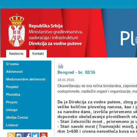
Naslovna
Kontakt
O nama
Aktivnosti
Beograd - br. 02/16
Međunarodne aktivnosti
18.01.2016.
Obaveštavaju se sva rečna brodarstva, zapovedn
Projekti
vodoprivrede, nadležni organi i organizacije, mar
Plovidba
Da je Direkcija za vodne puteve, zbog p
Propisi
velike količine plovećeg nanosa, kao 
Usluge
za naredne dane, izvršila privremeno uk
dopunsko obeležavanje plovidbenih otv
Medija Centar
- Stari železnički most , privremeno j
Linkovi
- Stari savski most ( Tramvajski most)
rkm 1+600 i crvena nesvetleća bova sa 