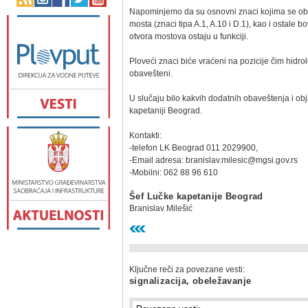
Napominjemo da su osnovni znaci kojima se obele
mosta (znaci tipa A.1, A.10 i D.1), kao i ostale
otvora mostova ostaju u funkciji.
Ploveći znaci biće vraćeni na pozicije čim hidro
obavešteni.
U slučaju bilo kakvih dodatnih obaveštenja i ob
kapetaniji Beograd.
Kontakti:
-telefon LK Beograd 011 2029900,
-Email adresa: branislav.milesic@mgsi.gov.rs
-Mobilni: 062 88 96 610
Šef Lučke kapetanije Beograd
Branislav Milešić
Ključne reči za povezane vesti:
signalizacija, obeležavanje